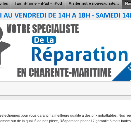
biles
Tarif iPhone – iPad – iPod
Visiter notre nouveau site…
No
électionnés pour vous garantir la meilleure qualité à des prix imbattables. Nos rép
ment sur de la qualité de nos pièce, RéaparationIphone17 garantie 6 mois toutes n