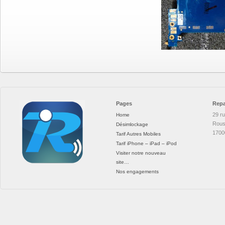
Pages
Repa
29 r
Home
Rous
Désimlockage
1700
Tarif Autres Mobiles
Tarif iPhone – iPad – iPod
Visiter notre nouveau
site…
Nos engagements